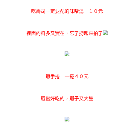
吃壽司一定要配的味噌湯 １０元
裡面的料多又實在，忘了撈起來拍了
蝦手捲 一捲４０元
還蠻好吃的，蝦子又大隻