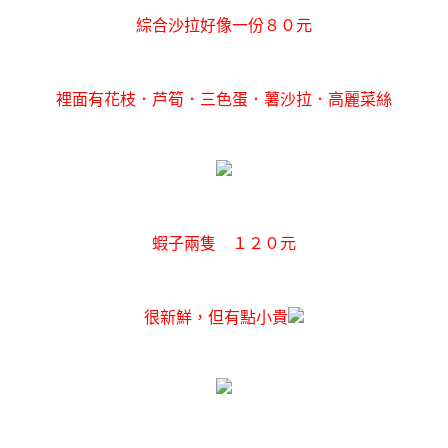
綜合沙拉好像一份８０元
裡面有花枝．芦筍．三色蛋．薯沙拉．高麗菜絲
蝦子兩隻 １２０元
很新鮮，但有點小貴