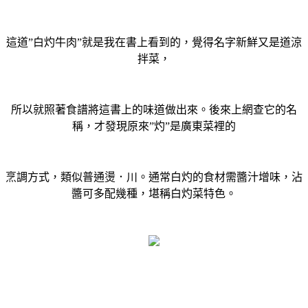
這道”白灼牛肉”就是我在書上看到的，覺得名字新鮮又是道涼
拌菜，
所以就照著食譜將這書上的味道做出來。後來上網查它的名
稱，才發現原來”灼”是廣東菜裡的
烹調方式，類似普通燙．川。通常白灼的食材需醬汁增味，沾
醬可多配幾種，堪稱白灼菜特色。