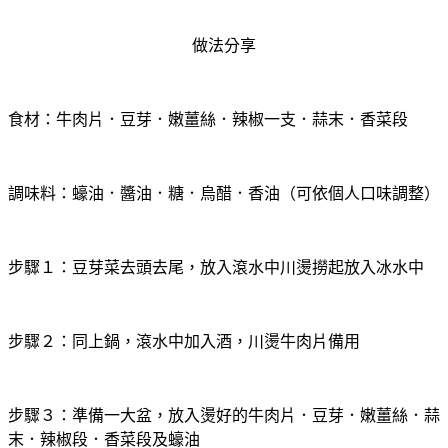
做法分享
食材：牛肉片．豆芽．嫩薑絲．辣椒一支．蒜末．香菜段
調味料：蠔油．醬油．糖．烏醋．香油（可依個人口味調整）
步驟１：豆芽菜去頭去尾，放入滾水中川燙撈起放入冰水中
步驟２：同上鍋，滾水中加入酒，川燙牛肉片備用
步驟３：準備一大盆，放入燙好的牛肉片．豆芽．嫩薑絲．蒜
末．辣椒段．香菜段及蠔油