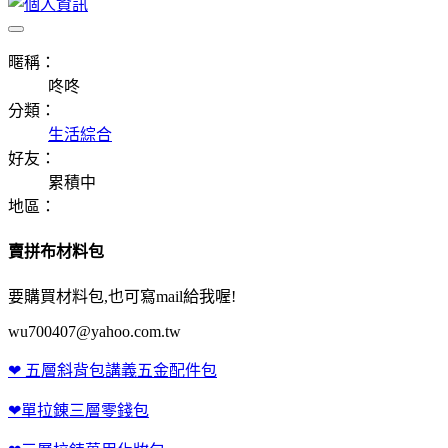
暱稱：
咚咚
分類：
生活綜合
好友：
累積中
地區：
賣拼布材料包
要購買材料包,也可寫mail給我喔!
wu700407@yahoo.com.tw
❤ 五層斜背包講義五金配件包
❤單拉錬三層零錢包