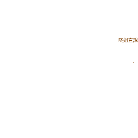
咚姐直說
．