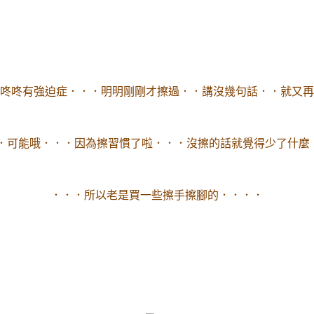
咚咚有強迫症．．．明明剛剛才擦過．．講沒幾句話．．就又再
．可能哦．．．因為擦習慣了啦．．．沒擦的話就覺得少了什麼
．．．所以老是買一些擦手擦腳的．．．．