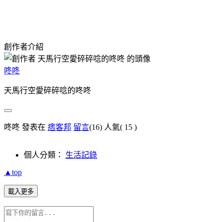
創作者介紹
咚咚
天馬行空愛碎碎唸的咚咚
咚咚 發表在
痞客邦
留言
(16)
人氣(
15
)
個人分類：
生活記錄
▲top
載入更多