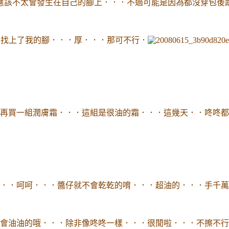
應該不太會發生在自己的腳上．．．不過可能是因為都沒穿包後
．找上了我的腳．．．厚．．．那可不行．
再買一組潤膚霜．．．這組是很油的霜．．．這幾天．．咚咚都
．．呵呵．．．醬仔就不會乾乾的唷．．．超油的．．．手千萬
會油油的哦．．．除非像咚咚一樣．．．很閒啦．．．不擦不行