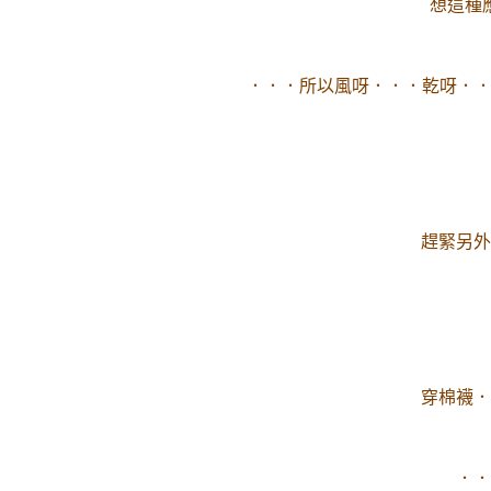
想這種
．．．所以風呀．．．乾呀．
趕緊另外
穿棉襪．
．．