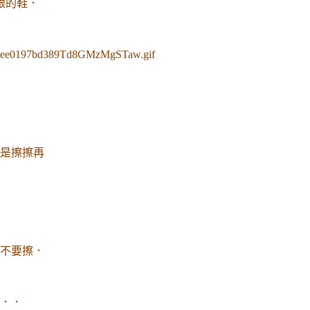
跟的鞋．
是擦擦再
不要擦．
．．