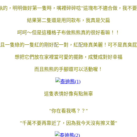
執的，明明做好第一隻時，嘴裡碎碎唸”這塊布不適合做，我不要
結果第二隻還是用同款布，我真是欠扁
呵呵～但是這種格子布做熊熊真的很好看嘛！！
且一隻綠的一隻紅的剛好配一對，紅配綠真美麗！可不是真臭屁
想把它們放在家裡當可愛的擺飾，成雙成對好幸福
而且熊熊的手腳還可以活動喔！
這隻表情好像有點無辜
”你在看我嗎？？”
”千萬不要再靠近了，因為我今天沒有擦ㄡ蕾”