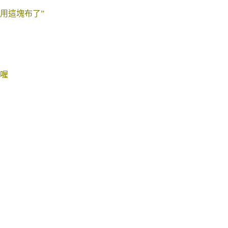
用這塊布了”
喔