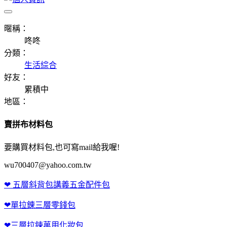
暱稱：
咚咚
分類：
生活綜合
好友：
累積中
地區：
賣拼布材料包
要購買材料包,也可寫mail給我喔!
wu700407@yahoo.com.tw
❤ 五層斜背包講義五金配件包
❤單拉錬三層零錢包
❤三層拉鍊萬用化妝包