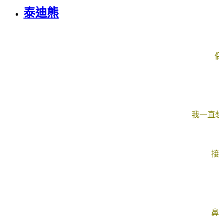
泰迪熊
我一直
接
鼻