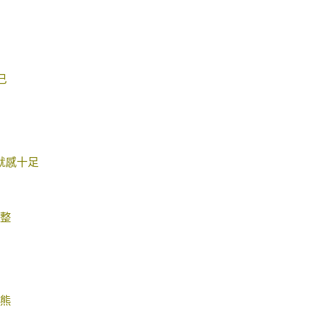
己
就感十足
整
熊