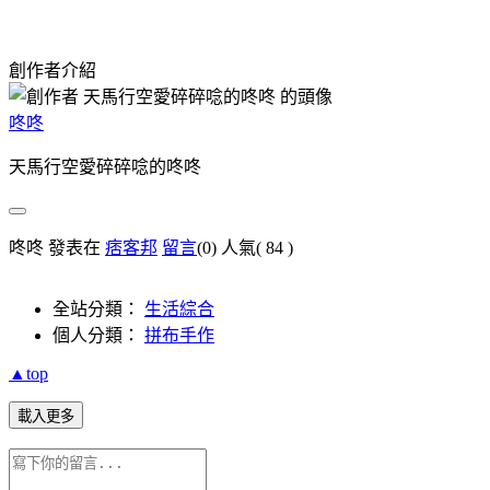
創作者介紹
咚咚
天馬行空愛碎碎唸的咚咚
咚咚 發表在
痞客邦
留言
(0)
人氣(
84
)
全站分類：
生活綜合
個人分類：
拼布手作
▲top
載入更多