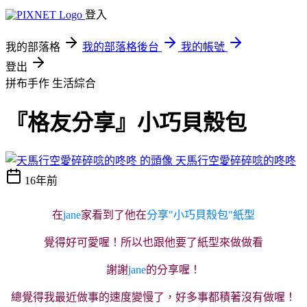
登入
我的部落格
我的部落格後台
我的帳號
登出
拼布手作
生活綜合
『格友分享』小巧貝殼包
天馬行空愛碎碎唸的咚咚
16年前
在
jane
家看到了他在
分享"小巧貝殼包"紙型
覺得好可愛喔！所以也跟他要了紙型來做做看
謝謝
jane
的分享喔！
總覺得我最近做事的速度變慢了
，好多事都積著沒有做喔！