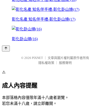
彰化名產 知名伴手禮-彰化卦山燒(17)
彰化卦山燒(16)
© 2026
PIXNET
｜
文章與圖片權利屬原作者所有
隱私權政策
｜
服務聲明
⚠️
成人內容提醒
本部落格內容僅限年滿十八歲者瀏覽。
若您未滿十八歲，請立即離開。