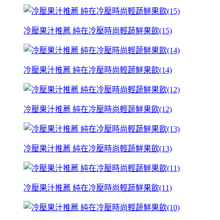
冷壓果汁推薦 純在冷壓時尚輕蔬鮮果飲(15)
冷壓果汁推薦 純在冷壓時尚輕蔬鮮果飲(14)
冷壓果汁推薦 純在冷壓時尚輕蔬鮮果飲(12)
冷壓果汁推薦 純在冷壓時尚輕蔬鮮果飲(13)
冷壓果汁推薦 純在冷壓時尚輕蔬鮮果飲(11)